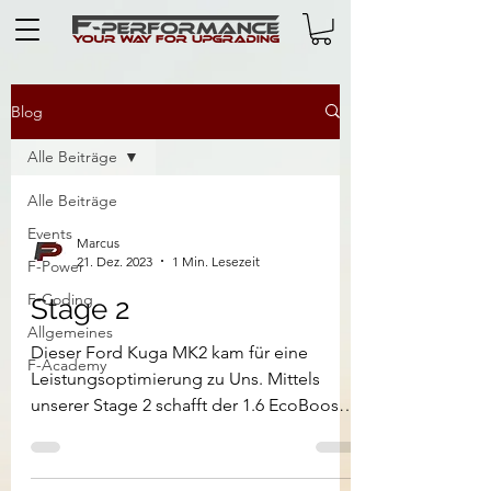
Blog
Alle Beiträge
Alle Beiträge
Events
Marcus
21. Dez. 2023
1 Min. Lesezeit
F-Power
F-Coding
Stage 2
Allgemeines
Dieser Ford Kuga MK2 kam für eine
F-Academy
Leistungsoptimierung zu Uns. Mittels
unserer Stage 2 schafft der 1.6 EcoBoost
nun statt 182 PS und 240...