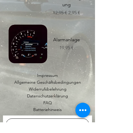
ung
Standardpreis
Sale-Preis
12,95 €
2,95 €
Alarmanlage
Preis
19,95 €
Impressum
Allgemeine Geschäftsbedingungen
Widerrufsbelehrung
Datenschutzerklärung
FAQ
Batteriehinweis