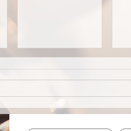
Sync
Warum
Kennfeldoptimierung Ihre
Fahrzeugleistung
revolutioniert