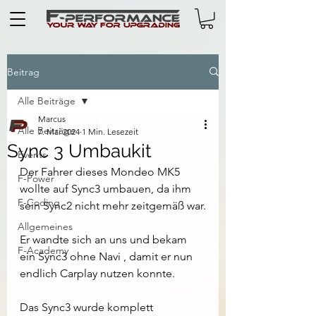
Beitrag
Alle Beiträge
Marcus
Alle Beiträge
7. Mai 2024
1 Min. Lesezeit
Sync 3 Umbaukit
Events
Der Fahrer dieses Mondeo MK5 
F-Power
wollte auf Sync3 umbauen, da ihm 
F-Coding
sein Sync2 nicht mehr zeitgemäß war.
Allgemeines
Er wandte sich an uns und bekam 
F-Academy
ein Sync3 ohne Navi , damit er nun 
endlich Carplay nutzen konnte.
Das Sync3 wurde komplett 