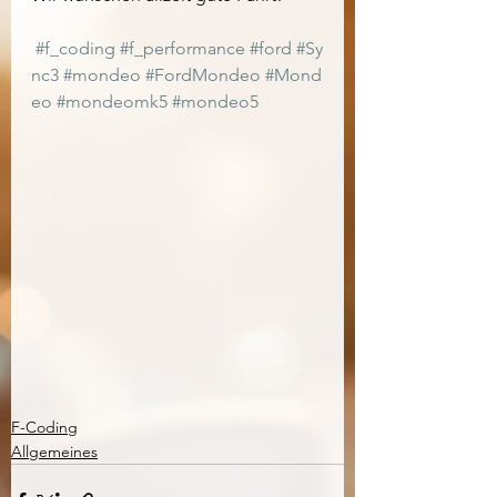
#f_coding
#f_performance
#ford
#Sy
nc3
#mondeo
#FordMondeo
#Mond
eo
#mondeomk5
#mondeo5
F-Coding
Allgemeines