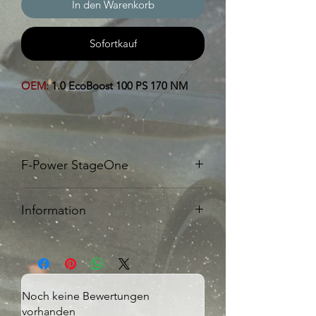
In den Warenkorb
Sofortkauf
OEM:
1.0 EcoBoost 100 PS 170 NM
F-Power StageOne
Unsere F-Power Stage
One
beinhaltet:
Information
145 PS 250 NM
Im Preis inbegriffen ist die
V-Max Deaktivierung
Datenspeicherung deines
Serienkennfeldes, sowie die F-Power
Stage auf unseren Servern.
Noch keine Bewertungen
Nicht im Preis inbegriffen ist die
vorhanden