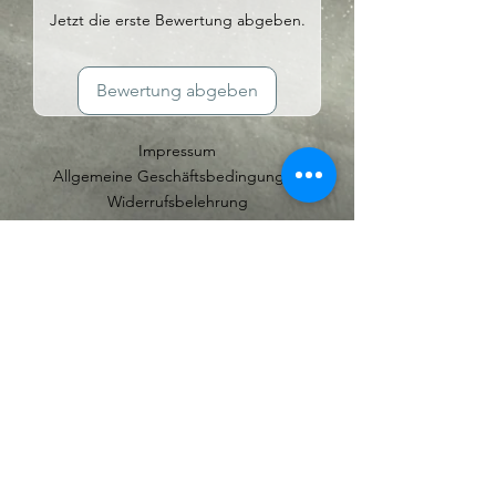
Vorher-/Nachher Leistungsmessung.
Jetzt die erste Bewertung abgeben.
Auf Anfrage kann eine
Leistungsmessung vereinbart werden.
Bewertung abgeben
Impressum
Allgemeine Geschäftsbedingungen
Widerrufsbelehrung
Datenschutzerklärung
FAQ
Batteriehinweis
Ich habe die Datenschutzerklärung
zur Kenntnis genommen.
Abonnieren