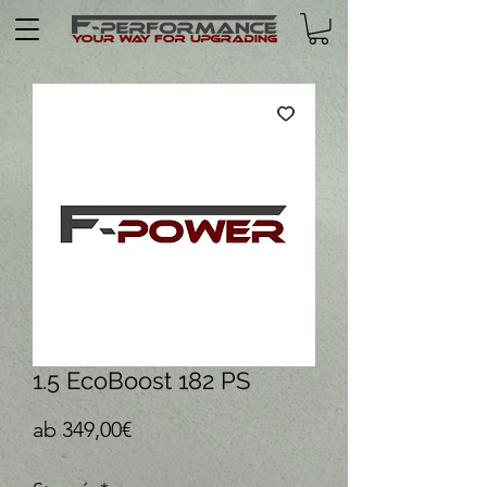
1.5 EcoBoost 182 PS
Sale-Preis
ab
349,00€