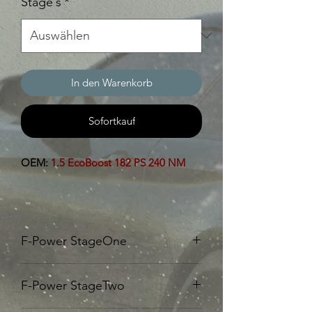
Stage´s
*
In den Warenkorb
Sofortkauf
OEM:
1.5 EcoBoost 182 PS 240 NM
F-Power StageOne
Unsere F-Power Stage
One
beinhaltet:
F-Power StageTwo
205 PS 290 NM