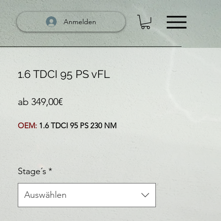
Anmelden
1.6 TDCI 95 PS vFL
Sale-Preis
ab
349,00€
OEM:
1.6 TDCI 95 PS 230 NM
Stage´s
*
Auswählen