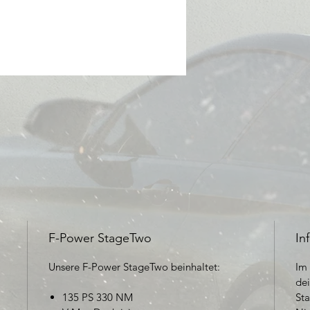
F-Power StageTwo
In
Unsere F-Power Stage
Two
beinhaltet:
Im 
dei
135 PS 330 NM
Sta