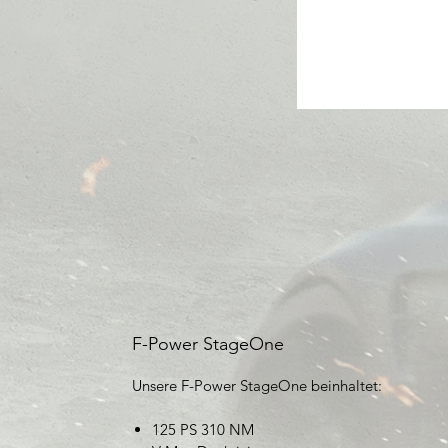
F-Power StageOne
Unsere F-Power Stage
One
beinhaltet:
125 PS 310 NM