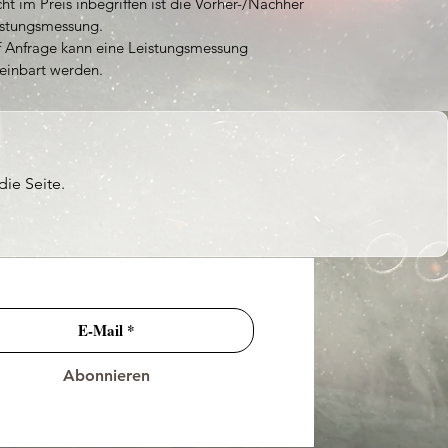
ht im Preis inbegriffen ist die Vorher-/Nachher
istungsmessung.
f Anfrage kann eine Leistungsmessung
einbart werden.
die Seite.
Abonnieren