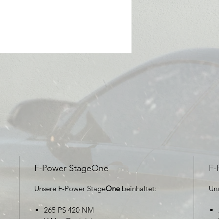
F-Power StageOne
F-
Unsere F-Power Stage
One
beinhaltet:
Un
265 PS 420 NM