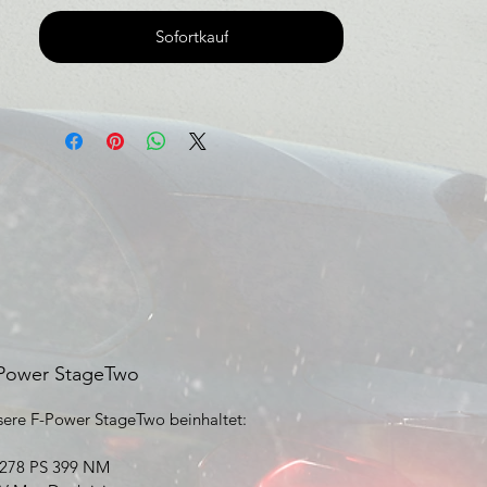
Sofortkauf
Power StageTwo
sere F-Power Stage
Two
beinhaltet:
278 PS 399 NM