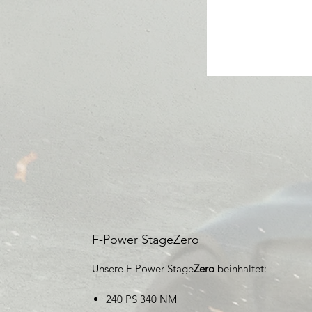
F-Power StageZero
Unsere F-Power Stage
Zero
beinhaltet:
240 PS 340 NM