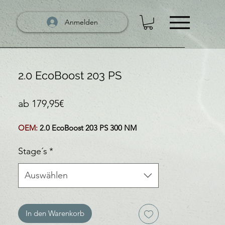
Anmelden
2.0 EcoBoost 203 PS
Sale-Preis
ab
179,95€
OEM:
2.0 EcoBoost 203 PS 300 NM
Stage´s
*
Auswählen
In den Warenkorb