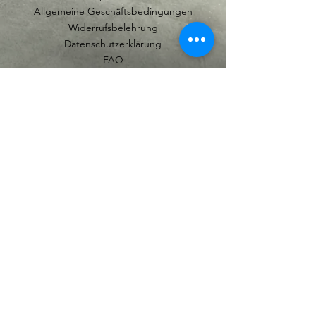
Allgemeine Geschäftsbedingungen
Widerrufsbelehrung
Datenschutzerklärung
FAQ
Batteriehinweis
Ich habe die Datenschutzerklärung
zur Kenntnis genommen.
Abonnieren
© Copyright