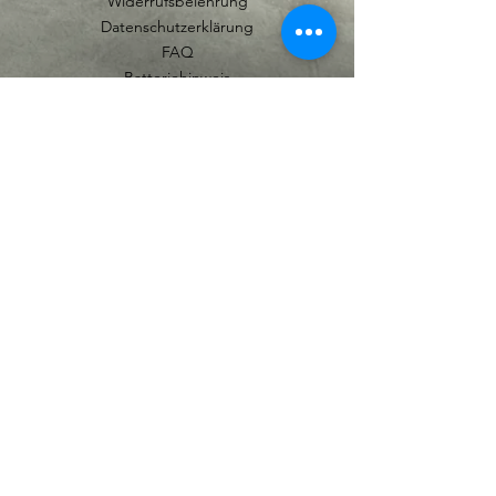
Widerrufsbelehrung
Datenschutzerklärung
FAQ
Batteriehinweis
Ich habe die Datenschutzerklärung
zur Kenntnis genommen.
Abonnieren
© Copyright