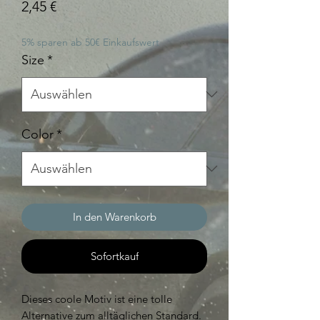
Preis
2,45 €
5% sparen ab 50€ Einkaufswert
Size
*
Color
*
In den Warenkorb
Sofortkauf
Dieses coole Motiv ist eine tolle
Alternative zum alltäglichen Standard.