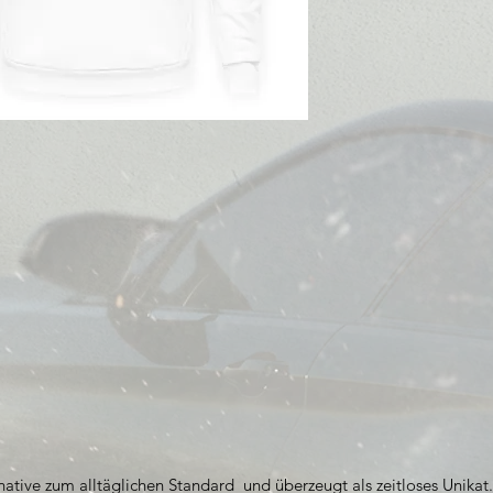
rnative zum alltäglichen Standard und überzeugt als zeitloses Unikat