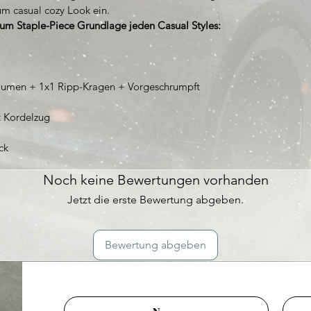
m casual cozy Look ein.
um Staple-Piece Grundlage jeden Casual Styles:
umen + 1x1 Ripp-Kragen + Vorgeschrumpft
 Kordelzug
ck
Noch keine Bewertungen vorhanden
Jetzt die erste Bewertung abgeben.
Bewertung abgeben