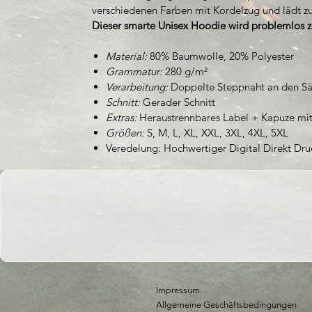
verschiedenen Farben mit Kordelzug und lädt zu
Dieser smarte
Unisex Hoodie
wird problemlos z
Material:
80% Baumwolle, 20% Polyester
Grammatur:
280 g/m²
Verarbeitung:
Doppelte Steppnaht an den Sä
Schnitt:
Gerader Schnitt
Extras:
Heraustrennbares Label +
Kapuze mit
Größen:
S, M, L, XL, XXL, 3XL, 4XL, 5XL
Veredelung: Hochwertiger Digital Direkt Dru
Impressum
Allgemeine Geschäftsbedingungen