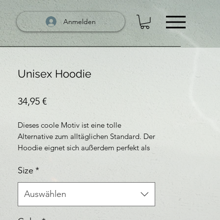
Anmelden
Unisex Hoodie
Preis
34,95 €
Dieses coole Motiv ist eine tolle
Alternative zum alltäglichen Standard. Der
Hoodie eignet sich außerdem perfekt als
Geschenk. Wir bieten Qualitätsware auf
Size
*
höchstem Niveau. Einheitliche Farben in
allen Männer-, Frauen- und Kindergrößen.
Strapazierfähige Stoffqualität: 280g/m²
Auswählen
Material: 80% Baumwolle 20% Polyester.