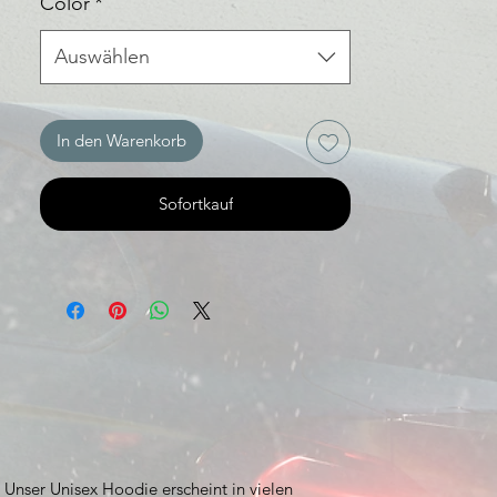
Color
*
Auswählen
In den Warenkorb
Sofortkauf
. Unser
Unisex Hoodie
erscheint in vielen