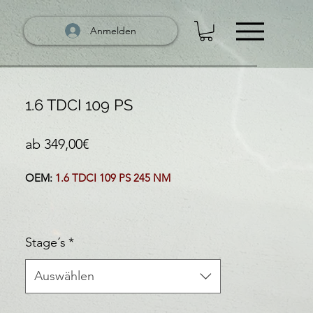
Anmelden
1.6 TDCI 109 PS
Sale-Preis
ab
349,00€
OEM:
1.6 TDCI 109 PS 245 NM
Stage´s
*
Auswählen