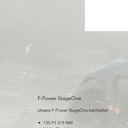
F-Power StageOne
Unsere F-Power Stage
One
beinhaltet:
135 PS 315 NM