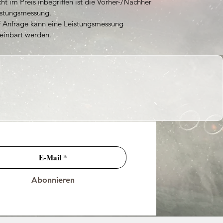
ht im Preis inbegriffen ist die Vorher-/Nachher
istungsmessung.
f Anfrage kann eine Leistungsmessung
einbart werden.
Abonnieren