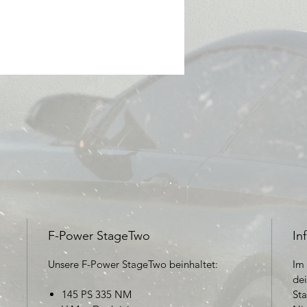
F-Power StageTwo
In
Unsere F-Power Stage
Two
beinhaltet:
Im 
dei
145 PS 335 NM
Sta