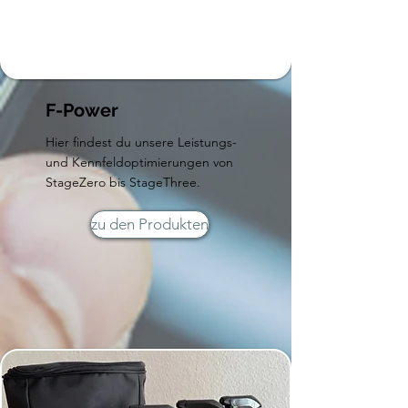
F-Power
Hier findest du unsere Leistungs-
und Kennfeldoptimierungen von
StageZero bis StageThree.
zu den Produkten