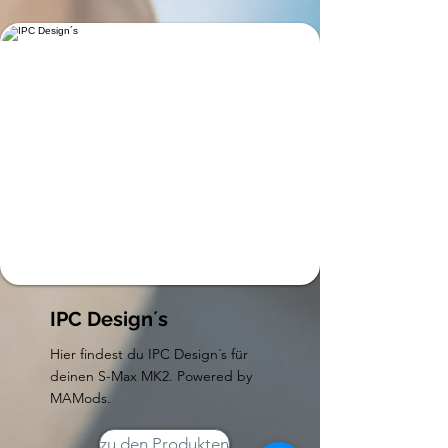
IPC Design´s
Hier findest du IPC Design´s für
deinen S-Max MK2. Powered by
MAMods.
zu den Produkten