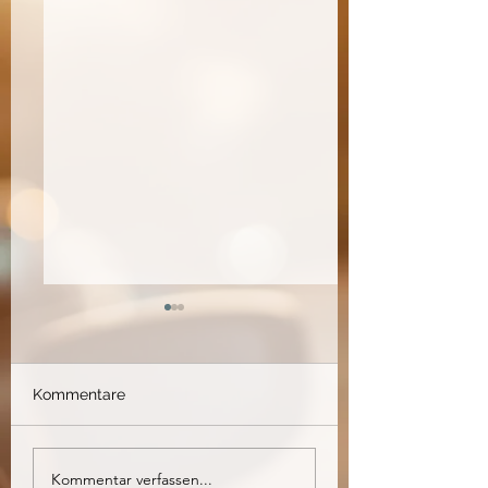
Kommentare
Sync 3 Umbaukit
Sync 3 Umbauki
Kommentar verfassen...