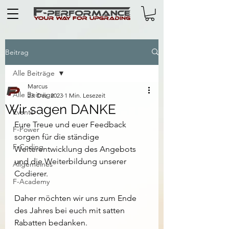
Beitrag
Alle Beiträge
Marcus
Alle Beiträge
23. Dez. 2023
1 Min. Lesezeit
Wir sagen DANKE
Events
Eure Treue und euer Feedback 
F-Power
sorgen für die ständige 
F-Coding
Weiterentwicklung des Angebots 
und die Weiterbildung unserer 
Allgemeines
Codierer.
F-Academy
Daher möchten wir uns zum Ende 
des Jahres bei euch mit satten 
Rabatten bedanken.