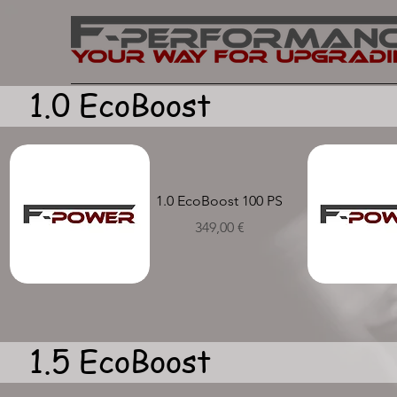
1.0 EcoBoost
1.0 EcoBoost 100 PS
Preis
349,00 €
Schnellansicht
Schnellans
1.5 EcoBoost